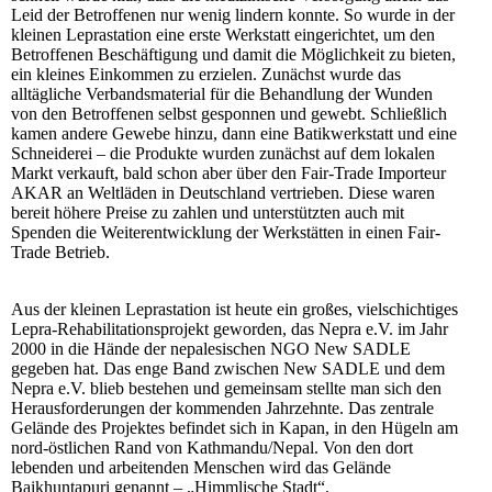
Leid der Betroffenen nur wenig lindern konnte. So wurde in der
kleinen Leprastation eine erste Werkstatt eingerichtet, um den
Betroffenen Beschäftigung und damit die Möglichkeit zu bieten,
ein kleines Einkommen zu erzielen. Zunächst wurde das
alltägliche Verbandsmaterial für die Behandlung der Wunden
von den Betroffenen selbst gesponnen und gewebt. Schließlich
kamen andere Gewebe hinzu, dann eine Batikwerkstatt und eine
Schneiderei – die Produkte wurden zunächst auf dem lokalen
Markt verkauft, bald schon aber über den Fair-Trade Importeur
AKAR an Weltläden in Deutschland vertrieben. Diese waren
bereit höhere Preise zu zahlen und unterstützten auch mit
Spenden die Weiterentwicklung der Werkstätten in einen Fair-
Trade Betrieb.
Aus der kleinen Leprastation ist heute ein großes, vielschichtiges
Lepra-Rehabilitationsprojekt geworden, das Nepra e.V. im Jahr
2000 in die Hände der nepalesischen NGO New SADLE
gegeben hat. Das enge Band zwischen New SADLE und dem
Nepra e.V. blieb bestehen und gemeinsam stellte man sich den
Herausforderungen der kommenden Jahrzehnte. Das zentrale
Gelände des Projektes befindet sich in Kapan, in den Hügeln am
nord-östlichen Rand von Kathmandu/Nepal. Von den dort
lebenden und arbeitenden Menschen wird das Gelände
Baikhuntapuri genannt – „Himmlische Stadt“.