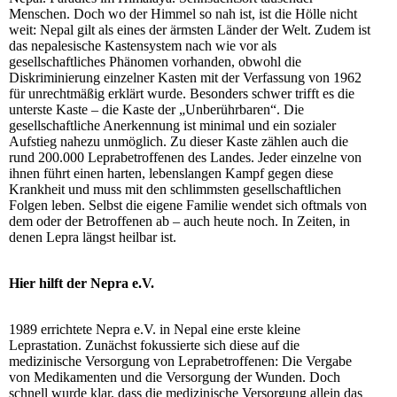
Menschen. Doch wo der Himmel so nah ist, ist die Hölle nicht
weit: Nepal gilt als eines der ärmsten Länder der Welt. Zudem ist
das nepalesische Kastensystem nach wie vor als
gesellschaftliches Phänomen vorhanden, obwohl die
Diskriminierung einzelner Kasten mit der Verfassung von 1962
für unrechtmäßig erklärt wurde. Besonders schwer trifft es die
unterste Kaste – die Kaste der „Unberührbaren“. Die
gesellschaftliche Anerkennung ist minimal und ein sozialer
Aufstieg nahezu unmöglich. Zu dieser Kaste zählen auch die
rund 200.000 Leprabetroffenen des Landes. Jeder einzelne von
ihnen führt einen harten, lebenslangen Kampf gegen diese
Krankheit und muss mit den schlimmsten gesellschaftlichen
Folgen leben. Selbst die eigene Familie wendet sich oftmals von
dem oder der Betroffenen ab – auch heute noch. In Zeiten, in
denen Lepra längst heilbar ist.
Hier hilft der Nepra e.V.
1989 errichtete Nepra e.V. in Nepal eine erste kleine
Leprastation. Zunächst fokussierte sich diese auf die
medizinische Versorgung von Leprabetroffenen: Die Vergabe
von Medikamenten und die Versorgung der Wunden. Doch
schnell wurde klar, dass die medizinische Versorgung allein das